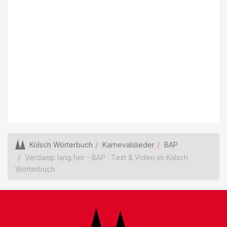
Kölsch Wörterbuch
Karnevalslieder
BAP
Verdamp lang her - BAP · Text & Video im Kölsch
Wörterbuch