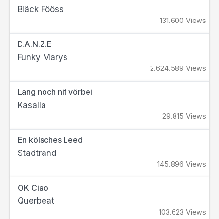
Bläck Fööss
131.600 Views
D.A.N.Z.E
Funky Marys
2.624.589 Views
Lang noch nit vörbei
Kasalla
29.815 Views
En kölsches Leed
Stadtrand
145.896 Views
OK Ciao
Querbeat
103.623 Views