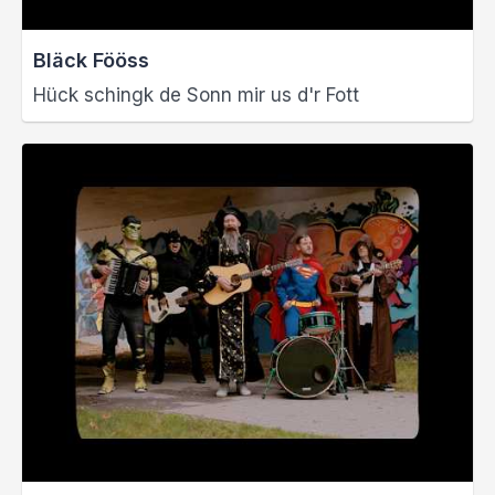
Bläck Fööss
Hück schingk de Sonn mir us d'r Fott