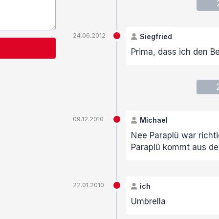
24.06.2012
Siegfried
Prima, dass ich den B
09.12.2010
Michael
Nee Paraplü war richti
Paraplü kommt aus d
22.01.2010
ich
Umbrella