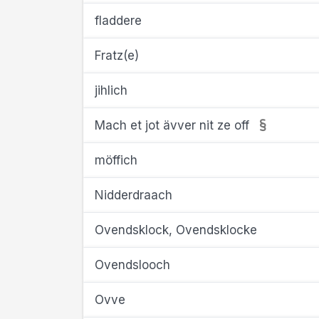
fladdere
Fratz(e)
jihlich
Mach et jot ävver nit ze off
möffich
Nidderdraach
Ovendsklock, Ovendsklocke
Ovendslooch
Ovve