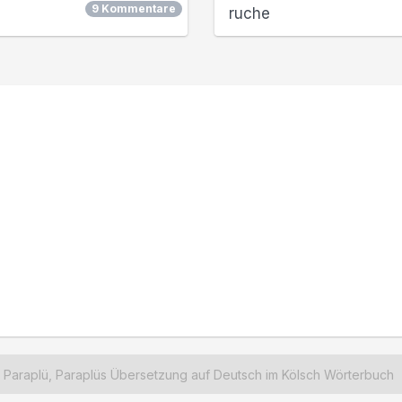
9 Kommentare
ruche
Paraplü, Paraplüs Übersetzung auf Deutsch im Kölsch Wörterbuch