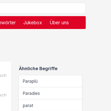
hwörter
Jukebox
Über uns
Ähnliche Begriffe
sch
Paraplü
Paradies
sch
parat