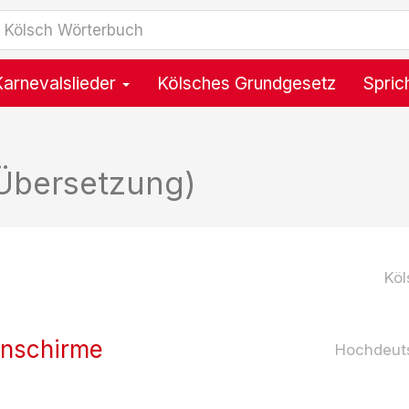
Karnevalslieder
Kölsches Grundgesetz
Spric
Übersetzung)
Köl
enschirme
Hochdeut