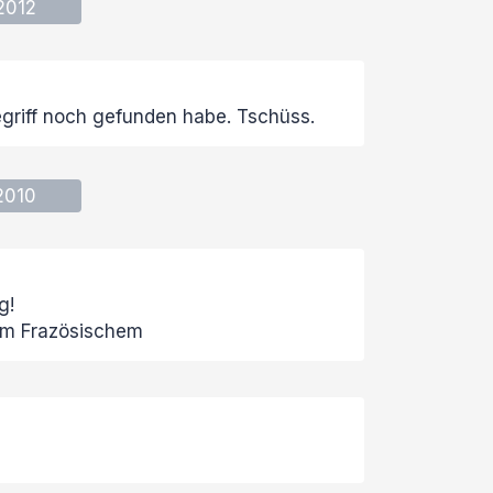
2012
egriff noch gefunden habe. Tschüss.
2010
g!
em Frazösischem