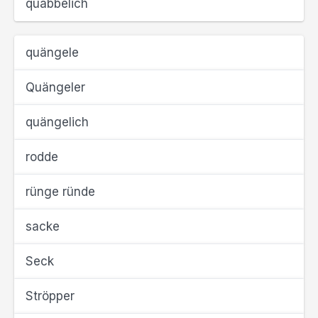
quabbelich
quängele
Quängeler
quängelich
rodde
rünge ründe
sacke
Seck
Ströpper