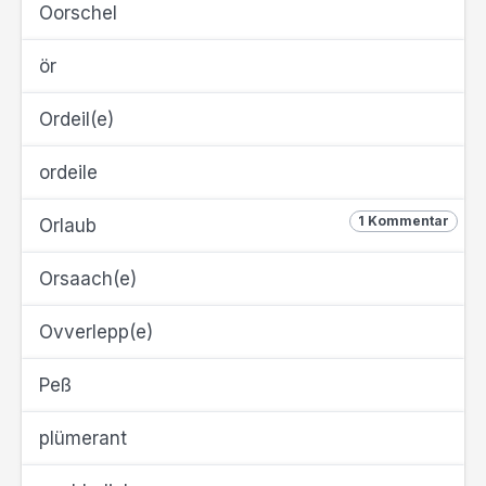
Oorschel
ör
Ordeil(e)
ordeile
1 Kommentar
Orlaub
Orsaach(e)
Ovverlepp(e)
Peß
plümerant