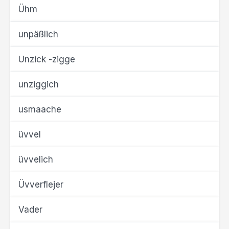
Ühm
unpäßlich
Unzick -zigge
unziggich
usmaache
üvvel
üvvelich
Üvverflejer
Vader