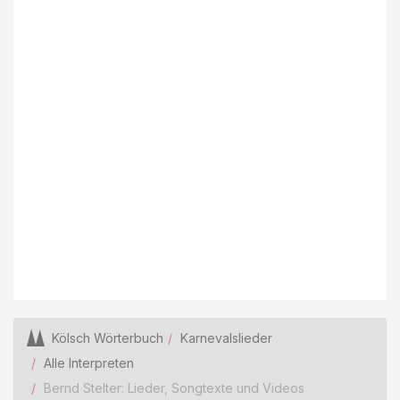
Kölsch Wörterbuch
Karnevalslieder
Alle Interpreten
Bernd Stelter: Lieder, Songtexte und Videos