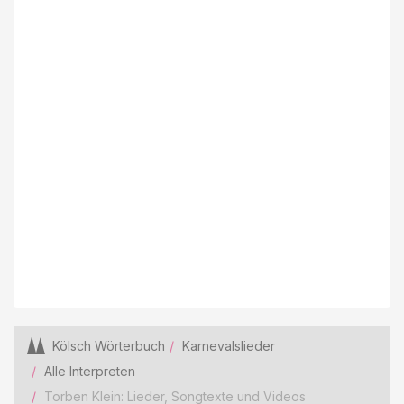
Kölsch Wörterbuch
Karnevalslieder
Alle Interpreten
Torben Klein: Lieder, Songtexte und Videos