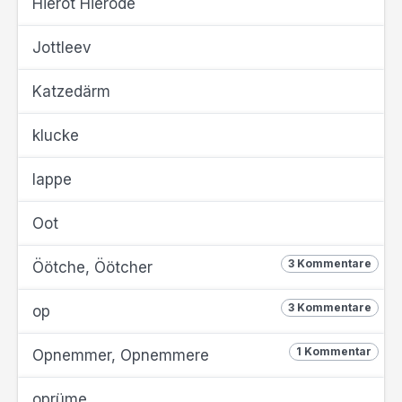
Hierot Hierode
Jottleev
Katzedärm
klucke
lappe
Oot
3 Kommentare
Öötche, Öötcher
3 Kommentare
op
1 Kommentar
Opnemmer, Opnemmere
oprüme