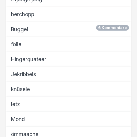
berchopp
6 Kommentare
Büggel
fölle
Hingerquateer
Jekribbels
knüsele
letz
Mond
ömmaache