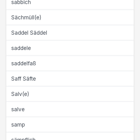
sabbich
Sächmüll(e)
Saddel Säddel
saddele
saddelfaß
Saff Säfte
Salv(e)
salve
samp