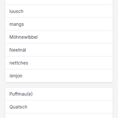
luusch
mangs
Möhnewibbel
Neetnäl
nettches
ömjon
Puffmau(e)
Quatsch