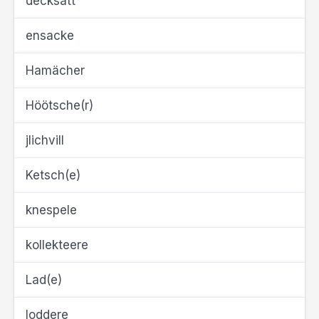
decksatt
ensacke
Hamächer
Höötsche(r)
jlichvill
Ketsch(e)
knespele
kollekteere
Lad(e)
loddere