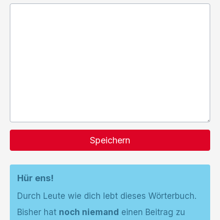
Speichern
Hür ens!
Durch Leute wie dich lebt dieses Wörterbuch.
Bisher hat
noch niemand
einen Beitrag zu