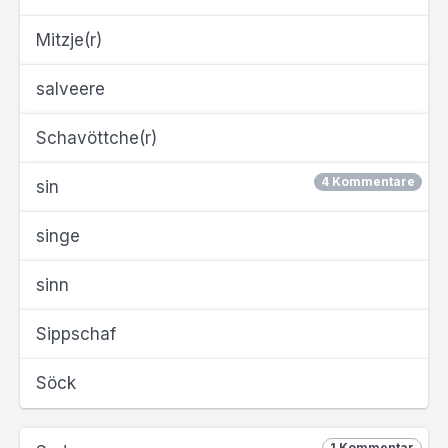
Mitzje(r)
salveere
Schavöttche(r)
4 Kommentare
sin
singe
sinn
Sippschaf
Söck
1 Kommentar