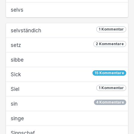
selvs
1 Kommentar
selvständich
2 Kommentare
setz
sibbe
15 Kommentare
Sick
1 Kommentar
Siel
4 Kommentare
sin
singe
Sippschaf