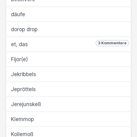
däufe
dorop drop
3 Kommentare
et, das
Fijor(e)
Jekribbels
Jepröttels
Jerejunskeß
Klemmop
Kollemoß