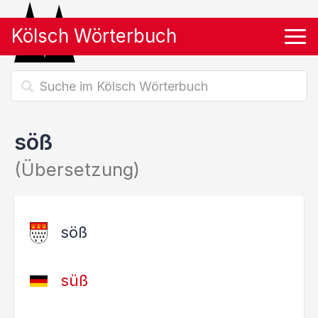
Kölsch Wörterbuch
Tog
söß
(Übersetzung)
söß
süß