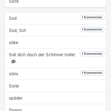
Söck
1 Kommentar
Sod
1 Kommentar
Sod, Sot
söke
1 Kommentar
Soll dich doch der Schinner holle!
1 Kommentar
söns
Sorje
späder
Spang