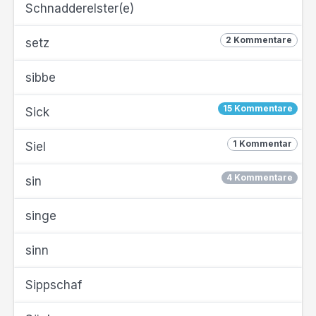
Schnadderelster(e)
2 Kommentare
setz
sibbe
15 Kommentare
Sick
1 Kommentar
Siel
4 Kommentare
sin
singe
sinn
Sippschaf