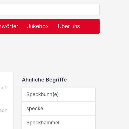
hwörter
Jukebox
Über uns
Ähnliche Begriffe
sch
Speckbunn(e)
specke
sch
Speckhammel