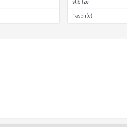
stibitze
Täsch(e)