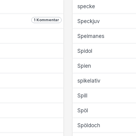
specke
1 Kommentar
Speckjuv
Speimanes
Spidol
Spien
spikelativ
Spill
Spöl
Spöldoch