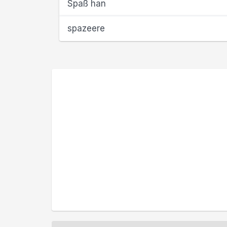
Spaß han
spazeere