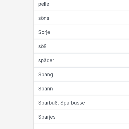
pelle
söns
Sorje
söß
späder
Spang
Spann
Sparbüß, Sparbüsse
Sparjes