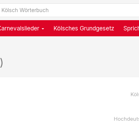
Karnevalslieder
Kölsches Grundgesetz
Spric
)
Köl
Hochdeut