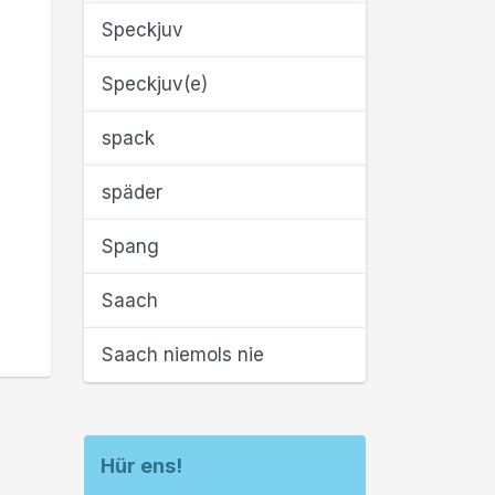
Speckjuv
Speckjuv(e)
spack
späder
Spang
Saach
Saach niemols nie
Hür ens!