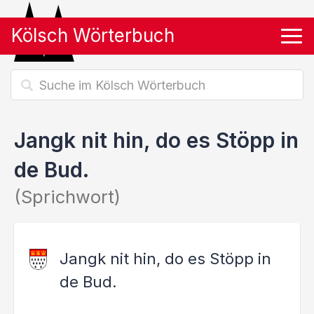
Kölsch Wörterbuch
Tog
Jangk nit hin, do es Stöpp in
de Bud.
(Sprichwort)
Jangk nit hin, do es Stöpp in
de Bud.