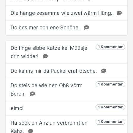
Die hänge zesamme wie zwei wärm Hüng.
Do bes mer och ene Schöne.
1 Kommentar
Do finge sibbe Katze kei Müüsje
drin widder!
Do kanns mir dä Puckel erafrötsche.
1 Kommentar
Do steis de wie nen Ohß vörm
Berch.
1 Kommentar
eimol
1 Kommentar
Hä söök en Ähz un verbrennt en
Kähz.