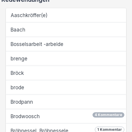
Aaschkröffer(e)
Baach
Bosselsarbeit -arbeide
brenge
Bröck
brode
Brodpann
4 Kommentare
Brodwoosch
1 Kommentar
Bröhnessel, Bröhnessele