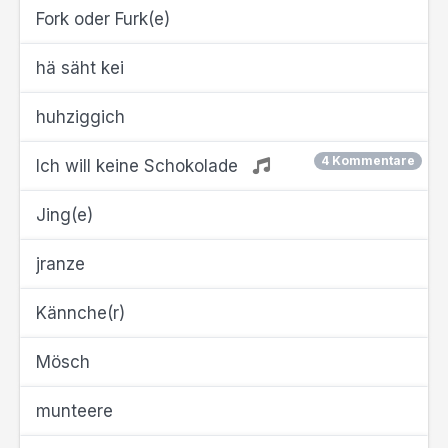
Fork oder Furk(e)
hä säht kei
huhziggich
4 Kommentare
Ich will keine Schokolade
Jing(e)
jranze
Kännche(r)
Mösch
munteere