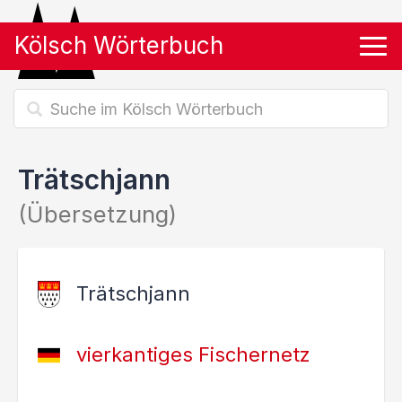
Kölsch Wörterbuch
Tog
Trätschjann
(Übersetzung)
Trätschjann
vierkantiges Fischernetz