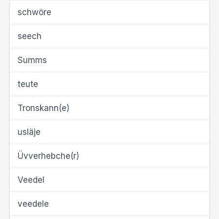
schwöre
seech
Summs
teute
Tronskann(e)
usläje
Üvverhebche(r)
Veedel
veedele