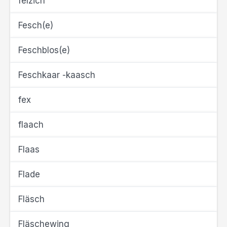
felzich
Fesch(e)
Feschblos(e)
Feschkaar -kaasch
fex
flaach
Flaas
Flade
Fläsch
Fläschewing