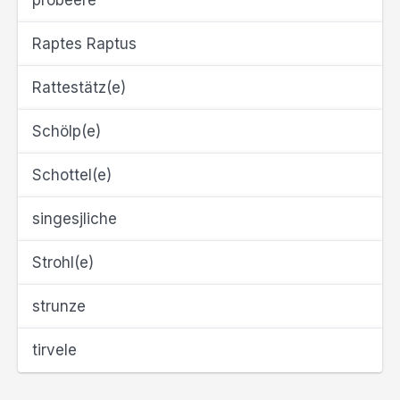
probeere
Raptes Raptus
Rattestätz(e)
Schölp(e)
Schottel(e)
singesjliche
Strohl(e)
strunze
tirvele