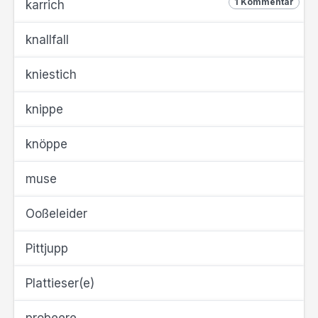
1 Kommentar
karrich
knallfall
kniestich
knippe
knöppe
muse
Ooßeleider
Pittjupp
Plattieser(e)