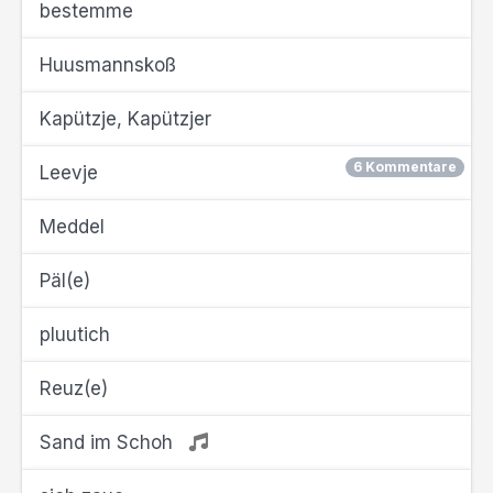
bestemme
Huusmannskoß
Kapützje, Kapützjer
6 Kommentare
Leevje
Meddel
Päl(e)
pluutich
Reuz(e)
Sand im Schoh