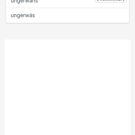
ungerwähs
ungerwäs