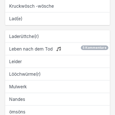
Kruckwösch -wösche
Lad(e)
Laderüttche(r)
5 Kommentare
Leben nach dem Tod
Leider
Lööchwürme(r)
Mulwerk
Nandes
ömsöns