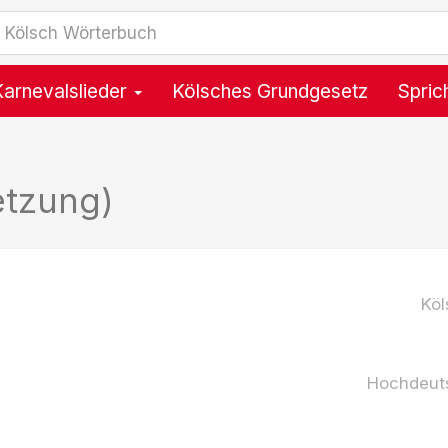
Karnevalslieder
Kölsches Grundgesetz
Spric
etzung)
Köl
Hochdeut