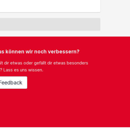
s können wir noch verbessern?
lt dir etwas oder gefällt dir etwas besonders
? Lass es uns wissen.
Feedback