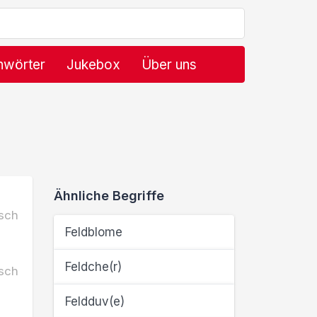
hwörter
Jukebox
Über uns
Ähnliche Begriffe
sch
Feldblome
Feldche(r)
sch
Feldduv(e)