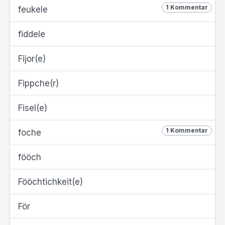
1 Kommentar
feukele
fiddele
Fijor(e)
Fippche(r)
Fisel(e)
1 Kommentar
foche
fööch
Fööchtichkeit(e)
För