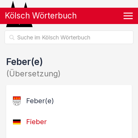
Kölsch Wörterbuch
Tog
Feber(e)
(Übersetzung)
Feber(e)
Fieber