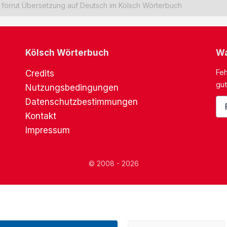
förrut Übersetzung auf Deutsch im Kölsch Wörterbuch
Kölsch Wörterbuch
Wa
Feh
Credits
gut
Nutzungsbedingungen
Datenschutzbestimmungen
Kontakt
Impressum
© 2008 - 2026