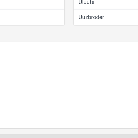
Üluute
Uuzbroder