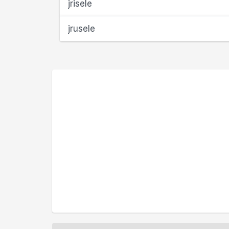
jrisele
jrusele