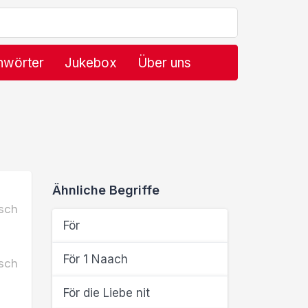
hwörter
Jukebox
Über uns
Ähnliche Begriffe
sch
För
För 1 Naach
sch
För die Liebe nit