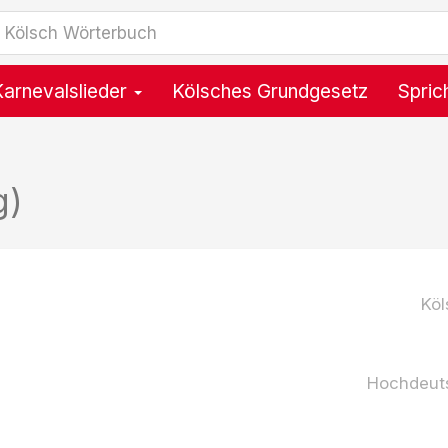
Karnevalslieder
Kölsches Grundgesetz
Spric
g)
Köl
Hochdeut