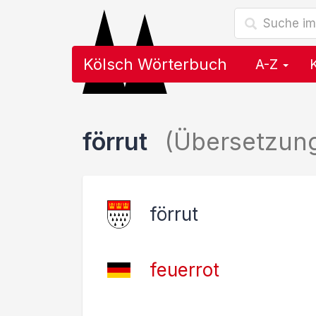
Kölsch Wörterbuch
A-Z
förrut
(Übersetzun
förrut
feuerrot