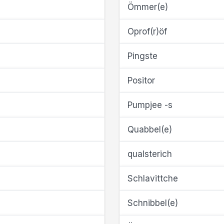
Ömmer(e)
Oprof(r)öf
Pingste
Positor
Pumpjee -s
Quabbel(e)
qualsterich
Schlavittche
Schnibbel(e)