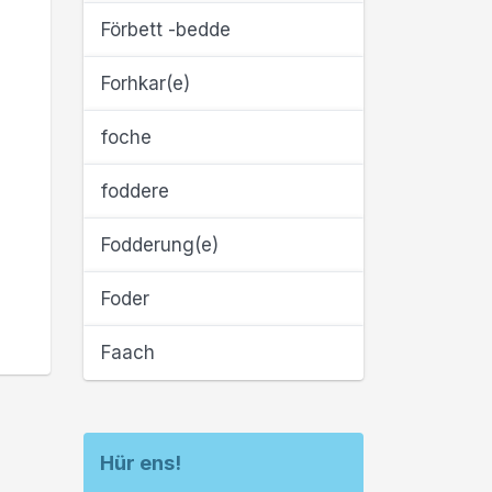
Förbett -bedde
Forhkar(e)
foche
foddere
Fodderung(e)
Foder
Faach
Hür ens!