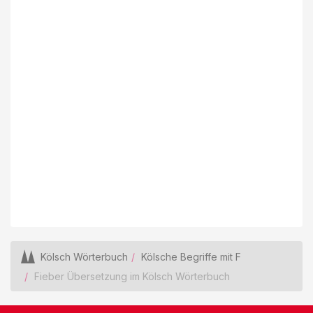
Kölsch Wörterbuch
Kölsche Begriffe mit F
Fieber Übersetzung im Kölsch Wörterbuch