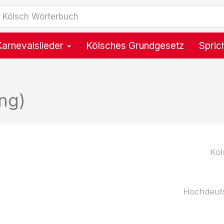
Karnevalslieder
Kölsches Grundgesetz
Spric
ng)
Köl
Hochdeut