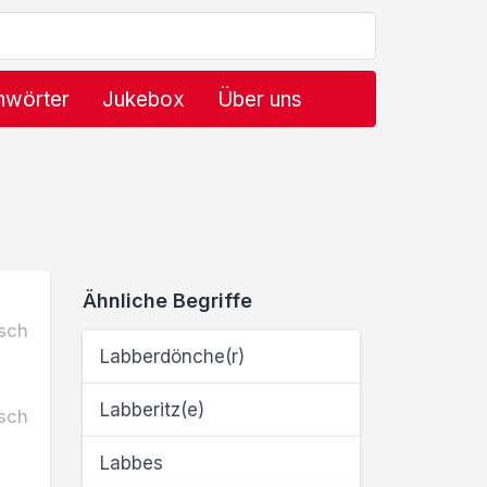
hwörter
Jukebox
Über uns
Ähnliche Begriffe
sch
Labberdönche(r)
Labberitz(e)
sch
Labbes