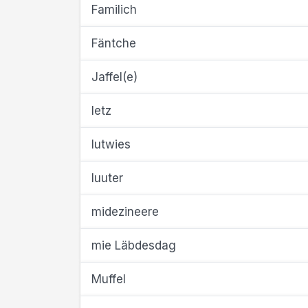
Familich
Fäntche
Jaffel(e)
letz
lutwies
luuter
midezineere
mie Läbdesdag
Muffel