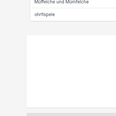
Müffelche und Mümfelche
ohrfispele