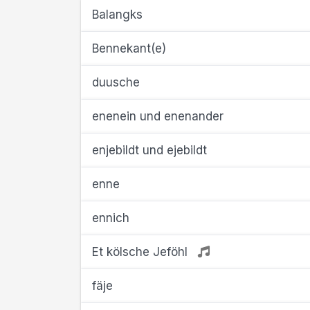
Balangks
Bennekant(e)
duusche
enenein und enenander
enjebildt und ejebildt
enne
ennich
Et kölsche Jeföhl
fäje