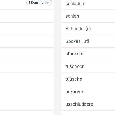
1 Kommentar
schladere
schlon
Schudder(e)
Spökes
stöckere
tuschoor
tüüsche
usknuve
usschluddere