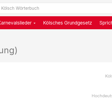
Karnevalslieder
Kölsches Grundgesetz
Spric
ung)
Köl
Hochdeut