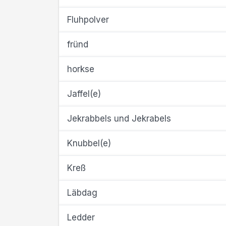
Fluhpolver
fründ
horkse
Jaffel(e)
Jekrabbels und Jekrabels
Knubbel(e)
Kreß
Läbdag
Ledder