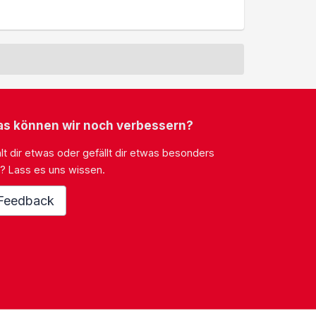
s können wir noch verbessern?
lt dir etwas oder gefällt dir etwas besonders
? Lass es uns wissen.
Feedback