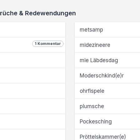
 Sprüche & Redewendungen
metsamp
1 Kommentar
midezineere
mie Läbdesdag
Moderschkind(e)r
ohrfispele
plumsche
Pockesching
Pröttelskammer(e)