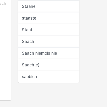
sch
Stääne
staaste
Staat
Saach
Saach niemols nie
Saach(e)
sabbich