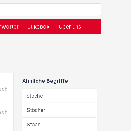
hwörter
Jukebox
Über uns
Ähnliche Begriffe
sch
stoche
Stöcher
sch
Stään