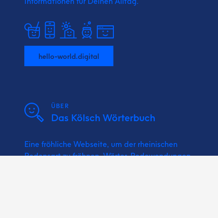
Informationen für Deinen Alltag.
hello-world.digital
ÜBER
Das Kölsch Wörterbuch
Eine fröhliche Webseite, um der rheinischen
Redensart zu fröhnen. Wörter, Redewendungen,
Sprichwörter und Kölsche Musik bzw.
Karnevalslieder nachschlagen.
Vun un för Minsche wie do und ich!