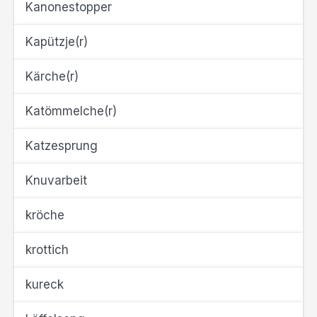
Kanonestopper
Kapützje(r)
Kärche(r)
Katömmelche(r)
Katzesprung
Knuvarbeit
kröche
krottich
kureck