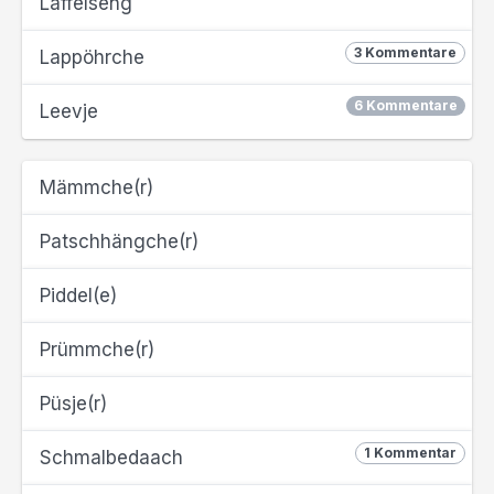
Läffelseng
3 Kommentare
Lappöhrche
6 Kommentare
Leevje
Mämmche(r)
Patschhängche(r)
Piddel(e)
Prümmche(r)
Püsje(r)
1 Kommentar
Schmalbedaach