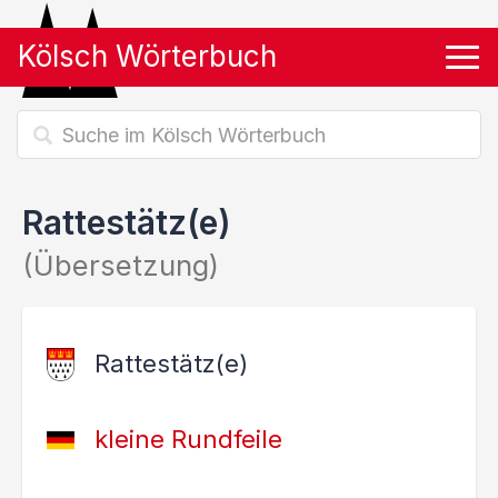
Kölsch Wörterbuch
Tog
Rattestätz(e)
(Übersetzung)
Rattestätz(e)
kleine Rundfeile