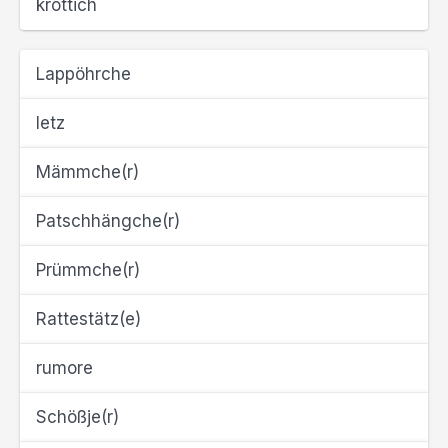
krottich
Lappöhrche
letz
Mämmche(r)
Patschhängche(r)
Prümmche(r)
Rattestätz(e)
rumore
Schößje(r)