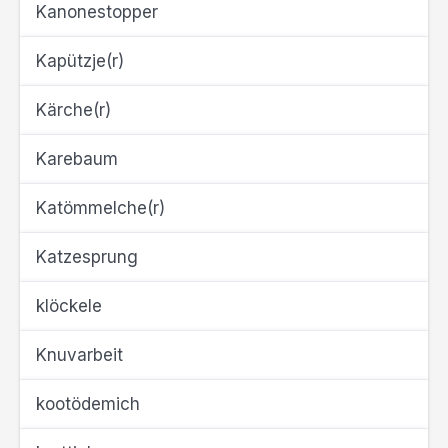
Kanonestopper
Kapützje(r)
Kärche(r)
Karebaum
Katömmelche(r)
Katzesprung
klöckele
Knuvarbeit
kootödemich