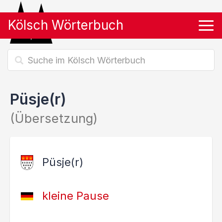
Kölsch Wörterbuch
Tog
Püsje(r)
(Übersetzung)
Püsje(r)
kleine Pause