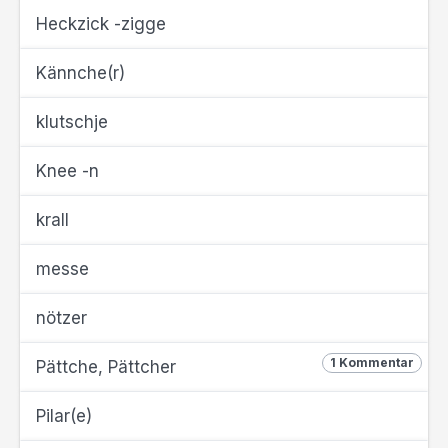
Heckzick -zigge
Kännche(r)
klutschje
Knee -n
krall
messe
nötzer
1 Kommentar
Pättche, Pättcher
Pilar(e)