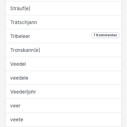
Sträuf(e)
Trätschjann
1 Kommentar
Tribeleer
Tronskann(e)
Veedel
veedele
Veederljohr
veer
veete