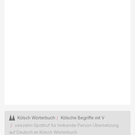
Kölsch Wörterbuch
Kölsche Begriffe mit V
veezehn Spottruf für hinkende Person Übersetzung
auf Deutsch im Kölsch Wörterbuch