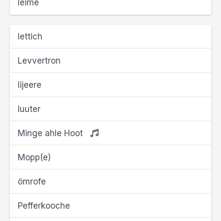
leime
lettich
Levvertron
lijeere
luuter
Minge ahle Hoot
Mopp(e)
ömrofe
Pefferkooche