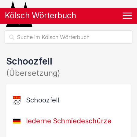
Kölsch Wörterbuch
Tog
Schoozfell
(Übersetzung)
Schoozfell
lederne Schmiedeschürze