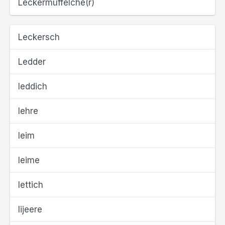
Leckermüffelche(r)
Leckersch
Ledder
leddich
lehre
leim
leime
lettich
lijeere