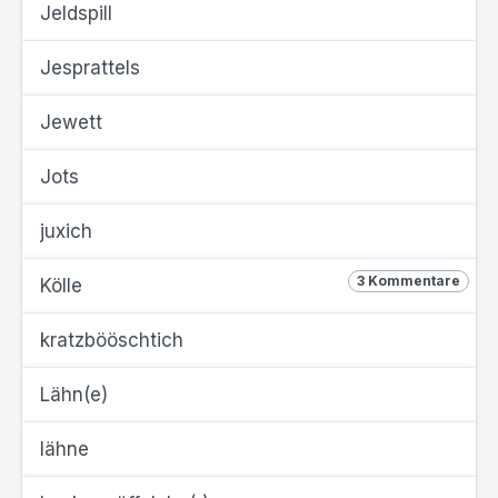
Jeldspill
Jesprattels
Jewett
Jots
juxich
3 Kommentare
Kölle
kratzbööschtich
Lähn(e)
lähne