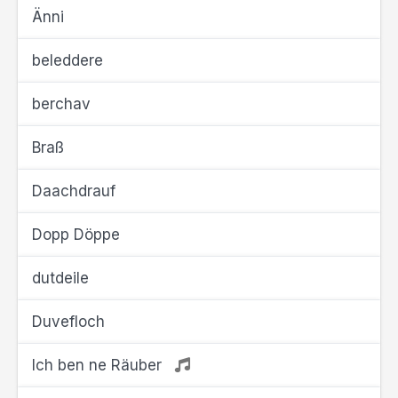
Änni
beleddere
berchav
Braß
Daachdrauf
Dopp Döppe
dutdeile
Duvefloch
Ich ben ne Räuber