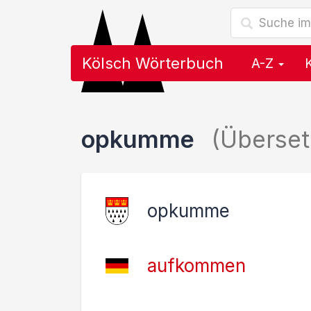
Kölsch Wörterbuch
A-Z
opkumme
(Überse
opkumme
aufkommen