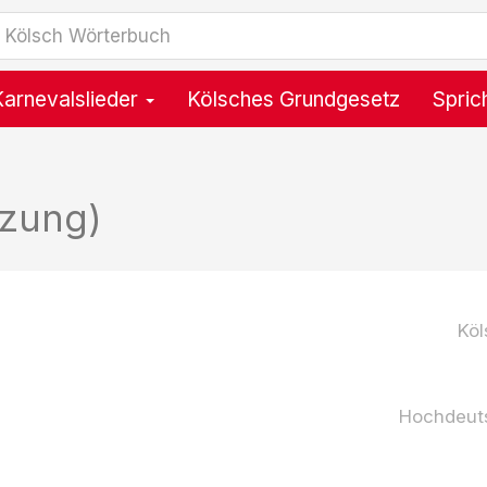
Karnevalslieder
Kölsches Grundgesetz
Spric
tzung)
Köl
Hochdeut