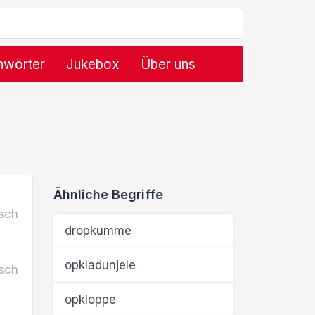
hwörter
Jukebox
Über uns
Ähnliche Begriffe
sch
dropkumme
opkladunjele
sch
opkloppe