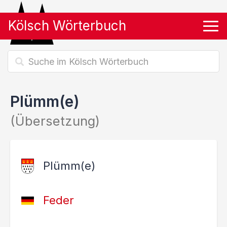
Kölsch Wörterbuch
Tog
Plümm(e)
(Übersetzung)
Plümm(e)
Feder