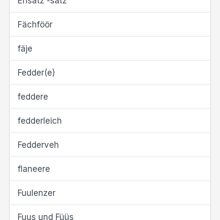
Ensatz -sätz
Fächföör
fäje
Fedder(e)
feddere
fedderleich
Fedderveh
flaneere
Fuulenzer
Fuus und Füüs