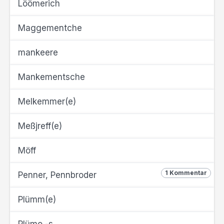
Löömerich
Maggementche
mankeere
Mankementsche
Melkemmer(e)
Meßjreff(e)
Möff
1 Kommentar
Penner, Pennbroder
Plümm(e)