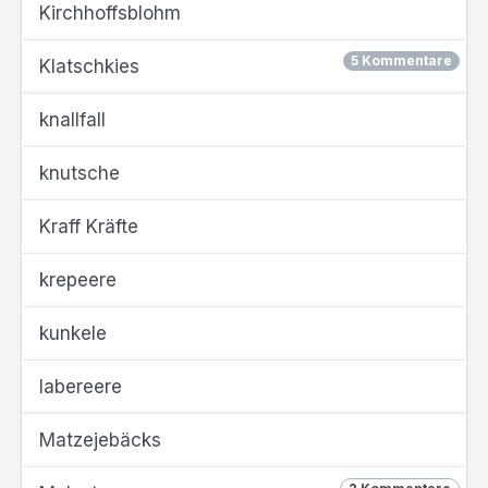
Kirchhoffsblohm
5 Kommentare
Klatschkies
knallfall
knutsche
Kraff Kräfte
krepeere
kunkele
labereere
Matzejebäcks