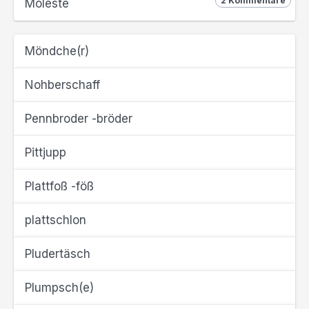
2 Kommentare
Moleste
Möndche(r)
Nohberschaff
Pennbroder -bröder
Pittjupp
Plattfoß -föß
plattschlon
Pludertäsch
Plumpsch(e)