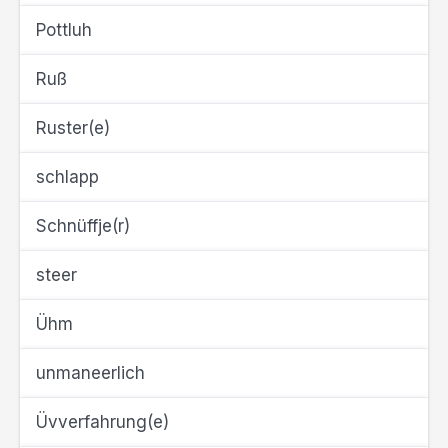
Pottluh
Ruß
Ruster(e)
schlapp
Schnüffje(r)
steer
Ühm
unmaneerlich
Üvverfahrung(e)