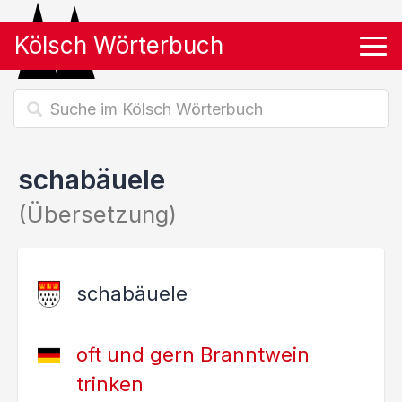
Kölsch Wörterbuch
Tog
schabäuele
(Übersetzung)
schabäuele
oft und gern Branntwein
trinken