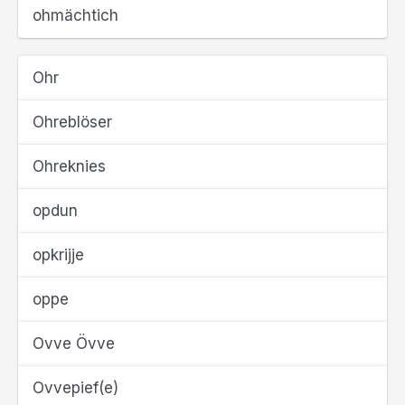
ohmächtich
Ohr
Ohreblöser
Ohreknies
opdun
opkrijje
oppe
Ovve Övve
Ovvepief(e)