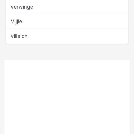
verwinge
Vijjle
villeich