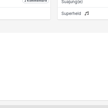
2 Kommentare
Suajung(e)
Superheld