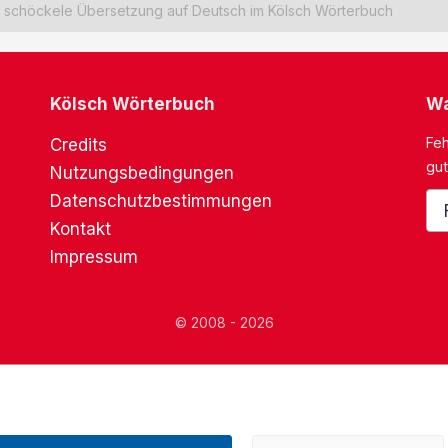
schöckele Übersetzung auf Deutsch im Kölsch Wörterbuch
Kölsch Wörterbuch
Wa
Feh
Credits
gut
Nutzungsbedingungen
Datenschutzbestimmungen
Kontakt
Impressum
© 2008 - 2026