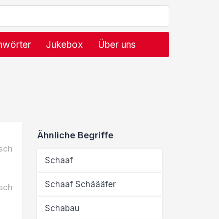
hwörter
Jukebox
Über uns
Ähnliche Begriffe
sch
Schaaf
Schaaf Schäääfer
sch
Schabau