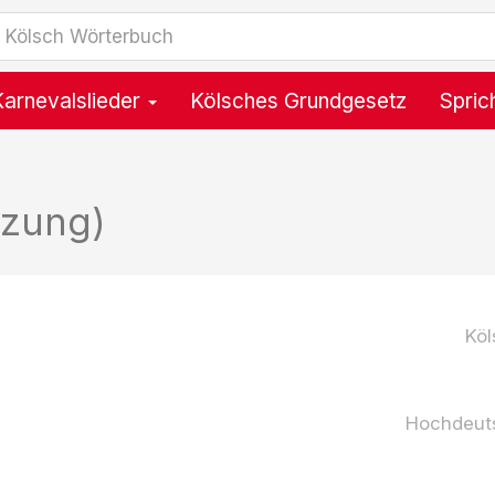
Karnevalslieder
Kölsches Grundgesetz
Spric
tzung)
Köl
Hochdeut