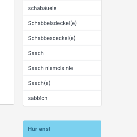
schabäuele
Schabbelsdeckel(e)
Schabbesdeckel(e)
Saach
Saach niemols nie
Saach(e)
sabbich
Hür ens!