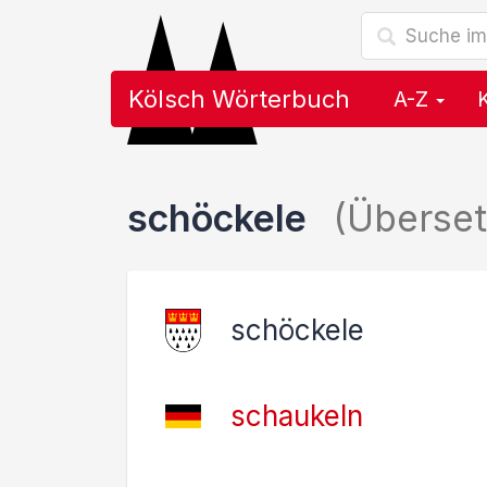
Kölsch Wörterbuch
A-Z
schöckele
(Überse
schöckele
schaukeln