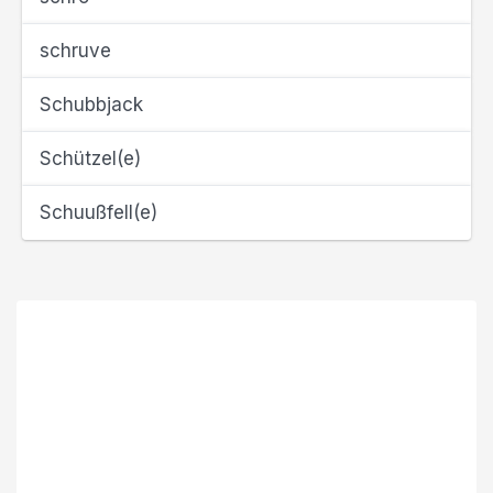
schruve
Schubbjack
Schützel(e)
Schuußfell(e)