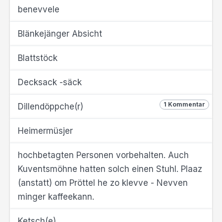
benevvele
Blänkejänger Absicht
Blattstöck
Decksack -säck
1 Kommentar
Dillendöppche(r)
Heimermüsjer
hochbetagten Personen vorbehalten. Auch
Kuventsmöhne hatten solch einen Stuhl. Plaaz
(anstatt) om Pröttel he zo klevve - Nevven
minger kaffeekann.
Ketsch(e)