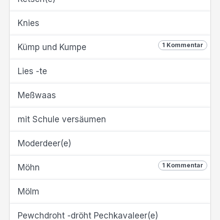
Knies
1 Kommentar
Kümp und Kumpe
Lies -te
Meßwaas
mit Schule versäumen
Moderdeer(e)
1 Kommentar
Möhn
Mölm
Pewchdroht -dröht Pechkavaleer(e)