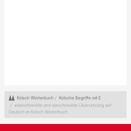
Kölsch Wörterbuch
Kölsche Begriffe mit E
enjeschnedde und ejeschnedde Übersetzung auf
Deutsch im Kölsch Wörterbuch