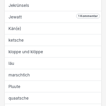
Jekrünsels
1 Kommentar
Jewatt
Kän(e)
ketsche
kloppe und klöppe
läu
marschtich
Pluute
quaatsche