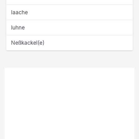
laache
luhne
Neßkackel(e)