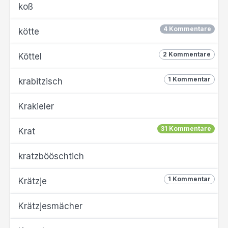
koß
4 Kommentare
kötte
2 Kommentare
Köttel
1 Kommentar
krabitzisch
Krakieler
31 Kommentare
Krat
kratzbööschtich
1 Kommentar
Krätzje
Krätzjesmächer