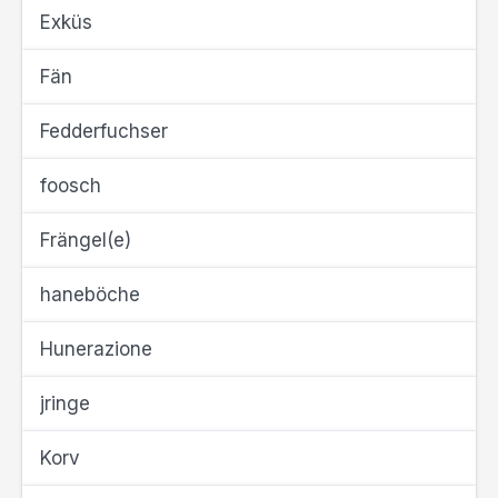
Exküs
Fän
Fedderfuchser
foosch
Frängel(e)
haneböche
Hunerazione
jringe
Korv