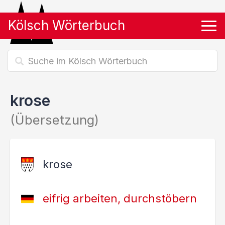
Kölsch Wörterbuch
Tog
krose
(Übersetzung)
krose
eifrig arbeiten, durchstöbern