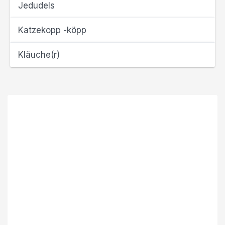
Jedudels
Katzekopp -köpp
Kläuche(r)