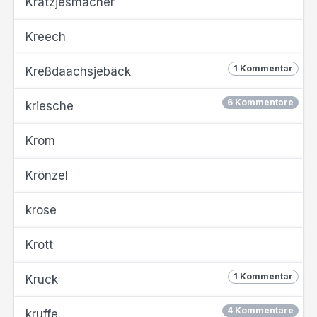
Krätzjesmächer
Kreech
1 Kommentar
Kreßdaachsjebäck
6 Kommentare
kriesche
Krom
Krönzel
krose
Krott
1 Kommentar
Kruck
4 Kommentare
kruffe