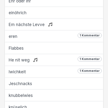
Ehr oder Ihr
einöhrich
Em nächste Levve
1 Kommentar
eren
Flabbes
1 Kommentar
He nit weg
1 Kommentar
Iwichkeit
Jeschnacks
knubbelwies
knüselich