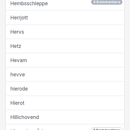
4 Kommentare
Hembsschleppe
Herrjott
Hervs
Hetz
Hevam
hevve
hierode
Hierot
Hillichovend