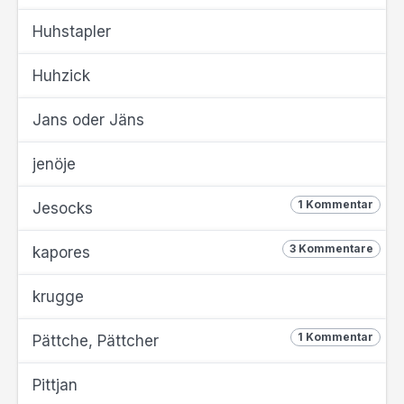
Huhstapler
Huhzick
Jans oder Jäns
jenöje
1 Kommentar
Jesocks
3 Kommentare
kapores
krugge
1 Kommentar
Pättche, Pättcher
Pittjan