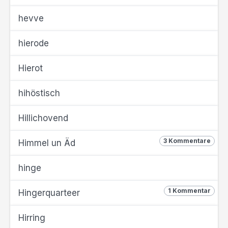
hevve
hierode
Hierot
hihöstisch
Hillichovend
3 Kommentare
Himmel un Äd
hinge
1 Kommentar
Hingerquarteer
Hirring