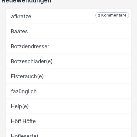
Redewendungen
2 Kommentare
afkratze
Bäätes
Botzdendresser
Botzeschlader(e)
Elsterauch(e)
fazünglich
Help(e)
Höff Höfte
Hofieser(e)