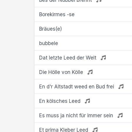
Bes der Nubbel brennt
Borekirmes -se
Bräues(e)
bubbele
Dat letzte Leed der Welt
Die Hölle von Kölle
En d'r Altstadt weed en Bud frei
En kölsches Leed
Es muss ja nicht für immer sein
Et prima Kleber Leed