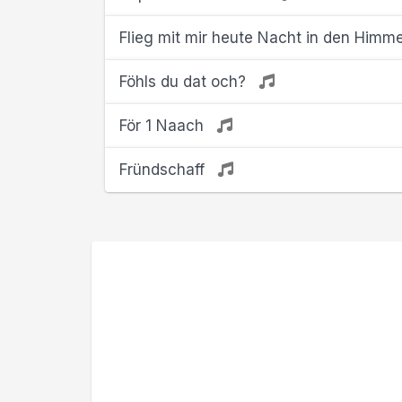
Flieg mit mir heute Nacht in den Himm
Föhls du dat och?
För 1 Naach
Fründschaff