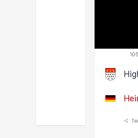
105
Hig
Hei
Te