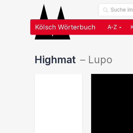
Kölsch Wörterbuch
A-Z
Highmat
–
Lupo