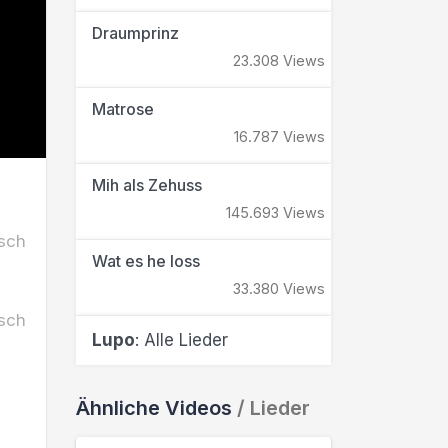
Draumprinz
23.308 Views
Matrose
16.787 Views
Mih als Zehuss
145.693 Views
sch
Wat es he loss
33.380 Views
sch
Lupo
: Alle Lieder
Ähnliche Videos
/ Lieder