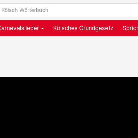
Karnevalslieder
Kölsches Grundgesetz
Spric