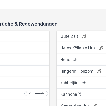
 Sprüche & Redewendungen
Gute Zeit
He es Kölle ze Hus
Hendrich
Hingerm Horizont
kabbeljäuisch
1 Kommentar
Kännche(r)