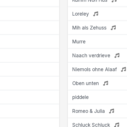
Kumm Noh Hus
Loreley
Mih als Zehuss
Murre
Naach verdrieve
Niemols ohne Alaaf
Oben unten
piddele
Romeo & Julia
Schluck Schluck