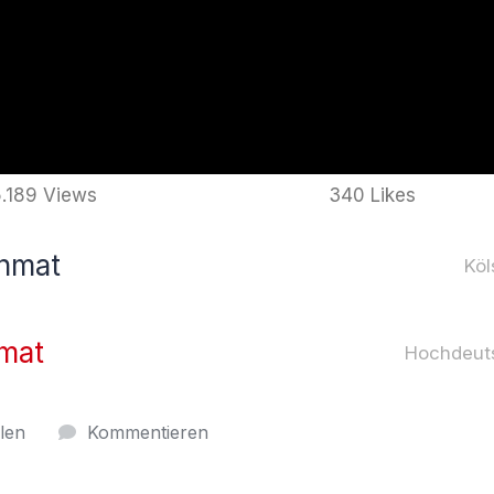
.189 Views
340 Likes
hmat
Köl
mat
Hochdeut
ilen
Kommentieren