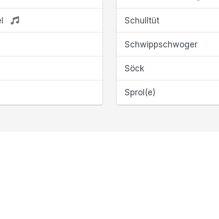
el
Schulltüt
Schwippschwoger
Söck
Sprol(e)