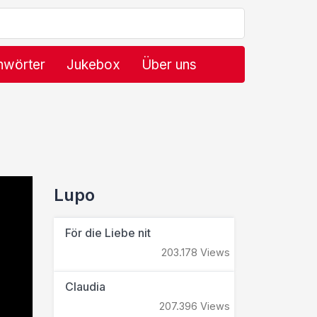
hwörter
Jukebox
Über uns
Lupo
För die Liebe nit
203.178 Views
Claudia
207.396 Views