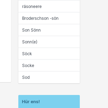
räsoneere
Broderschson -sön
Son Sönn
Sonn(e)
Söck
Socke
Sod
Hür ens!