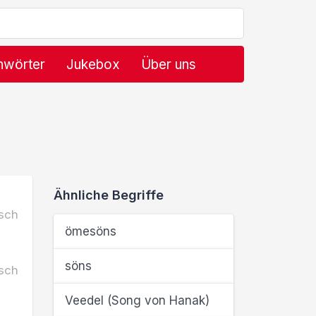
hwörter
Jukebox
Über uns
Ähnliche Begriffe
sch
ömesöns
söns
sch
Veedel (Song von Hanak)