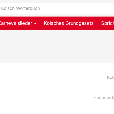
Karnevalslieder
Kölsches Grundgesetz
Spric
Köl
Hochdeut