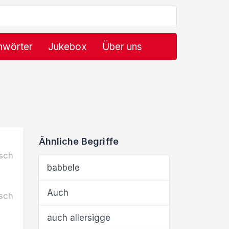
hwörter
Jukebox
Über uns
Ähnliche Begriffe
sch
babbele
Auch
sch
auch allersigge