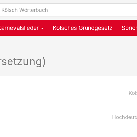
Karnevalslieder
Kölsches Grundgesetz
Spric
rsetzung)
Köl
Hochdeut