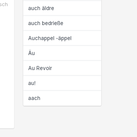
sch
auch äldre
auch bedrieße
Auchappel -äppel
Äu
Au Revoir
au!
aach