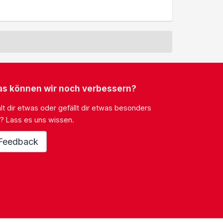
s können wir noch verbessern?
lt dir etwas oder gefällt dir etwas besonders
? Lass es uns wissen.
Feedback