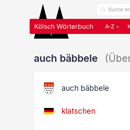
Kölsch Wörterbuch
A-Z
auch bäbbele
(Übe
auch bäbbele
klatschen