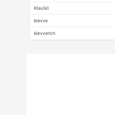
Klau(e)
klevve
klevverich