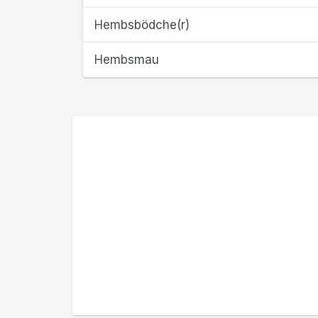
Hembsbödche(r)
Hembsmau