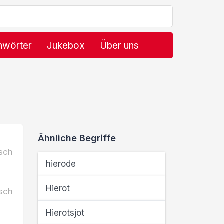
hwörter
Jukebox
Über uns
Ähnliche Begriffe
sch
hierode
Hierot
sch
Hierotsjot