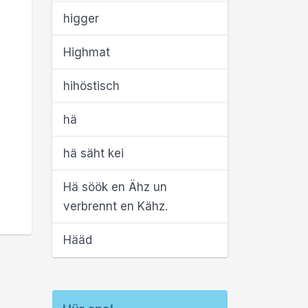
higger
Highmat
hihöstisch
hä
hä säht kei
Hä söök en Ähz un
verbrennt en Kähz.
Hääd