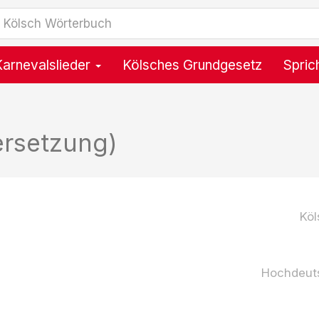
Karnevalslieder
Kölsches Grundgesetz
Spric
ersetzung)
Köl
Hochdeut