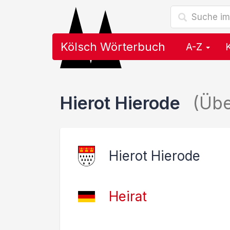
Kölsch Wörterbuch
A-Z
Hierot Hierode
(Üb
Hierot Hierode
Heirat