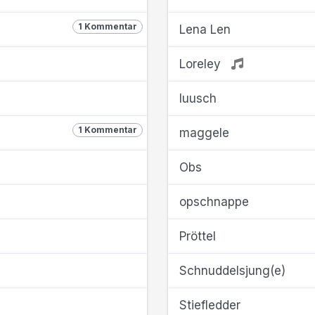
1 Kommentar
Lena Len
Loreley
luusch
1 Kommentar
maggele
Obs
opschnappe
Pröttel
Schnuddelsjung(e)
Stiefledder