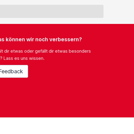
s können wir noch verbessern?
lt dir etwas oder gefällt dir etwas besonders
? Lass es uns wissen.
Feedback