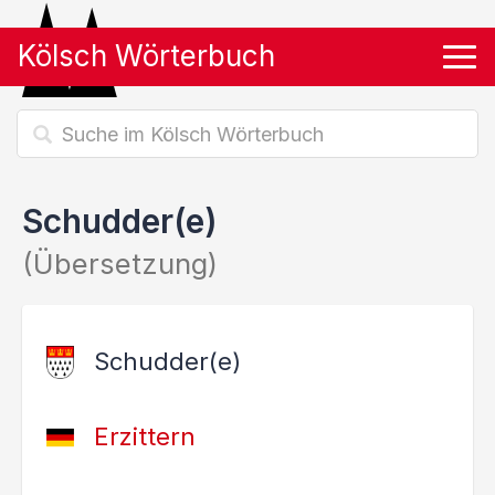
Kölsch Wörterbuch
Tog
Schudder(e)
(Übersetzung)
Schudder(e)
Erzittern