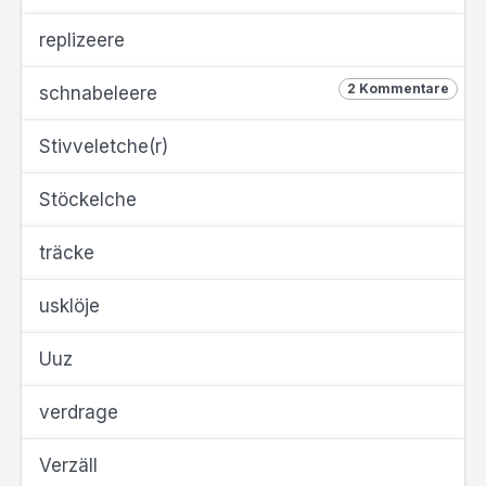
replizeere
2 Kommentare
schnabeleere
Stivveletche(r)
Stöckelche
träcke
usklöje
Uuz
verdrage
Verzäll