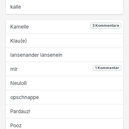
kalle
3 Kommentare
Kamelle
Klau(e)
lansenander lansenein
1 Kommentar
mir
Neuloß
opschnappe
Pardauz!
Pooz