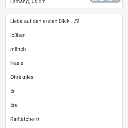
Lamäng, us d'r
Liebe auf den ersten Blick
loßhan
mänch
Näsje
Ohreknies
ör
öre
Raritätche(r)