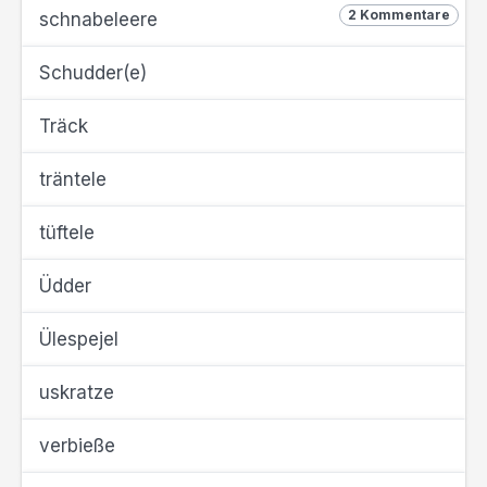
2 Kommentare
schnabeleere
Schudder(e)
Träck
träntele
tüftele
Üdder
Ülespejel
uskratze
verbieße