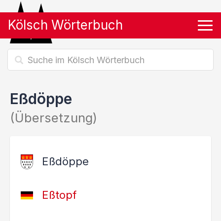
Kölsch Wörterbuch
Tog
Eßdöppe
(Übersetzung)
Eßdöppe
Eßtopf