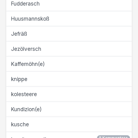
Fudderasch
Huusmannskoß
Jefräß
Jezölversch
Kaffemöhn(e)
knippe
kolesteere
Kundizion(e)
kusche
5 Kommentare